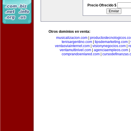
Precio Ofrecido $
Otros dominios en venta:
musicalizacion.com
|
productostecnologicos.c
tenisargentino.com
|
tipsdemarketing.com
|
ventasviainternet.com
|
visionynegocios.com
|
r
ventamultinivel.com
|
agenciaempleos.com
|
comprandoenlared.com
|
cursodefinanzas.