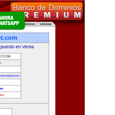
et.com
 puesto en Venta
ET.COM
m
mercializacion
com
tas