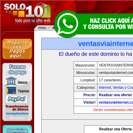
ventasviaintern
El dueño de este dominio lo ha
Mayusculas:
VENTASVIAINTERN
Minusculas:
ventasviainternet.co
Longitud:
17 caracteres
Categorias:
Internet
,
Ventas y Co
Precio:
Realizar una oferta!
Visitar!
ventasviainternet.
Serán consideradas ofer
Realizar una Oferta