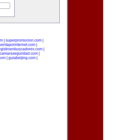
om
|
superpromocion.com
|
ventaporinternet.com
|
egistroenbuscadores.com
|
camaraseguridad.com
|
com
|
guiabeijing.com
|