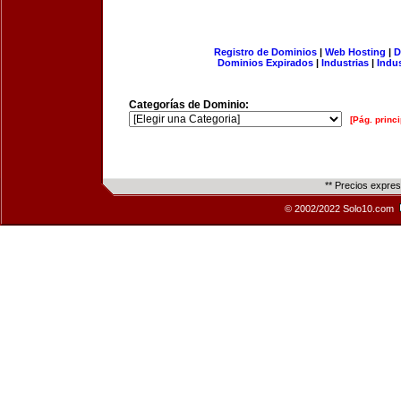
Registro de Dominios
|
Web Hosting
|
D
Dominios Expirados
|
Industrias
|
Indu
Categorías de Dominio:
[Pág. princi
** Precios expre
© 2002/2022 Solo10.com